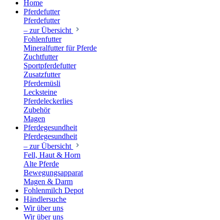
Home
Pferdefutter
Pferdefutter
– zur Übersicht
Fohlenfutter
Mineralfutter für Pferde
Zuchtfutter
Sportpferdefutter
Zusatzfutter
Pferdemüsli
Lecksteine
Pferdeleckerlies
Zubehör
Magen
Pferdegesundheit
Pferdegesundheit
– zur Übersicht
Fell, Haut & Horn
Alte Pferde
Bewegungsapparat
Magen & Darm
Fohlenmilch Depot
Händlersuche
Wir über uns
Wir über uns