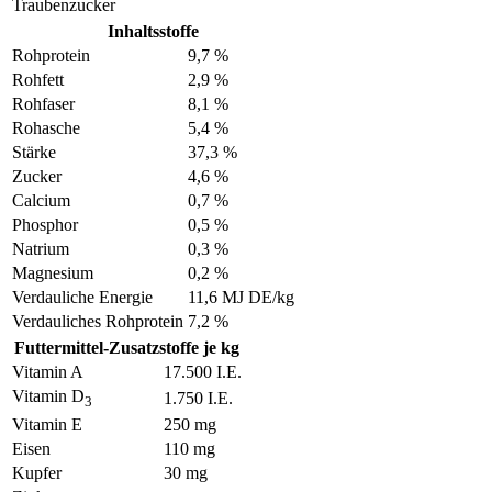
Traubenzucker
Inhaltsstoffe
Rohprotein
9,7 %
Rohfett
2,9 %
Rohfaser
8,1 %
Rohasche
5,4 %
Stärke
37,3 %
Zucker
4,6 %
Calcium
0,7 %
Phosphor
0,5 %
Natrium
0,3 %
Magnesium
0,2 %
Verdauliche Energie
11,6 MJ DE/kg
Verdauliches Rohprotein
7,2 %
Futtermittel-Zusatzstoffe je kg
Vitamin A
17.500 I.E.
Vitamin D
1.750 I.E.
3
Vitamin E
250 mg
Eisen
110 mg
Kupfer
30 mg