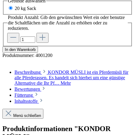
Gebinde
auswählen
20 kg Sack
Produkt Anzahl: Gib den gewünschten Wert ein oder benutze
die Schaltflächen um die Anzahl zu erhöhen oder zu
reduzieren.
In den Warenkorb
Produktnummer:
4001200
Beschreibung
KONDOR MÜSLI ist ein Pferdemüsli für
alle Pferderassen. Es handelt sich hierbei um eine günstige
Alternative die Ihr Pf…
Mehr
Bewertungen
Fütterung
Inhaltsstoffe
Menü schließen
Produktinformationen "KONDOR