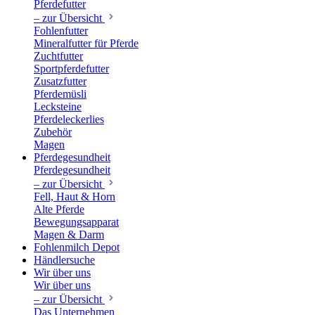
Pferdefutter
– zur Übersicht
Fohlenfutter
Mineralfutter für Pferde
Zuchtfutter
Sportpferdefutter
Zusatzfutter
Pferdemüsli
Lecksteine
Pferdeleckerlies
Zubehör
Magen
Pferdegesundheit
Pferdegesundheit
– zur Übersicht
Fell, Haut & Horn
Alte Pferde
Bewegungsapparat
Magen & Darm
Fohlenmilch Depot
Händlersuche
Wir über uns
Wir über uns
– zur Übersicht
Das Unternehmen