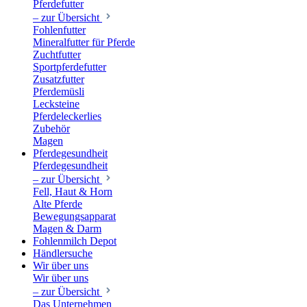
Pferdefutter
– zur Übersicht
Fohlenfutter
Mineralfutter für Pferde
Zuchtfutter
Sportpferdefutter
Zusatzfutter
Pferdemüsli
Lecksteine
Pferdeleckerlies
Zubehör
Magen
Pferdegesundheit
Pferdegesundheit
– zur Übersicht
Fell, Haut & Horn
Alte Pferde
Bewegungsapparat
Magen & Darm
Fohlenmilch Depot
Händlersuche
Wir über uns
Wir über uns
– zur Übersicht
Das Unternehmen